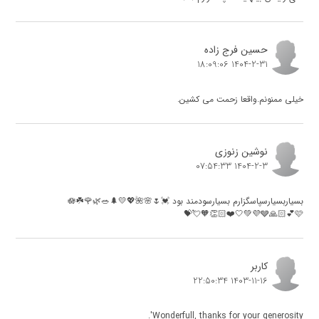
حسین فرج زاده
1404-2-31 18:09:06
خیلی ممنونم.واقعا زحمت می کشین.
نوشین زنوزی
1404-2-3 07:54:33
بسیاربسیارسپاسگزارم بسیارسودمند بود 💓🌷🌸🌺🪷☘️🌹🌿🥗🌲💛💖
👏🏻❤️🤍💚💜🩶🙏🏻💕🩷🧡💘💝
کاربر
1403-11-16 22:50:34
Wonderfull, thanks for your generosity'.