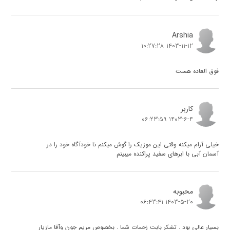
Arshia
1403-11-12 10:27:28
فوق العاده هست
کاربر
1403-6-4 06:23:59
خیلی آرام میکنه وقتی این موزیک را گوش میکنم نا خودآگاه خود را در
آسمان آبی با ابرهای سفید پراکنده میبینم
محبوبه
1403-5-20 06:43:41
بسیار عالی بود . تشکر بابت زحمات شما . بخصوص مریم جون وآقا مازیار