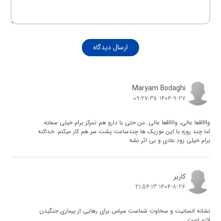
ارسال دیدگاه
Maryam Bodaghi
1404-9-27 09:27:38
وااااقعا عالی، وااااقعا عالی. من حتی با دارو هم تمرکز برام خیلی سخته.
اما چند روزه با این موزیک ها چندساعت پشت سر هم کار میکنم. خداکنه
برام خیلی زود عادی و بی اثر نشه
کاربر
1404-8-26 21:54:13
نشانه انسانیت و سخاوت شماست سپاس برای رهایی از بیماری جنگیدن
لازم است