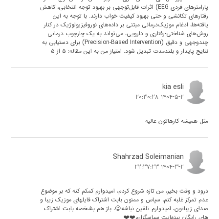
پارامترهای فردی EEG) اثرات قابل‌توجهی بر بهبود توجه انتخابی، کاهش
رفتارهای تکانشی و حتی بهبود کیفیت خواب دارند. با توجه به این
یافته‌ها، ادغام موزیک‌درمانی مبتنی بر داده‌های نوروفیزیولوژیک در کنار
روش‌های شناختی-رفتاری و دارویی، می‌تواند به یک چارچوب درمانی
چندوجهی و دقیق (Precision-Based Intervention) برای دستیابی به
نتایج پایدار و بلندمدت تبدیل شود. امتیاز من به این مقاله: ۵ از ۵
kia esli
1404-5-2 20:30:28
مثل همیشه کارهاتون عالیه
Shahrzad Soleimanian
1404-3-2 22:37:23
درود و وقت بخیر، من تازه شروع کردم، امیدوارم کمکم کنه که بر موضوع
عدم تمرکز غلبه کنم، سپاس و ممنون بابت اشتراک فایلهای موزیک زیبا و
صدای زیباتون، امیدوارم تلقین نباشه😉، باز هم بشخصه بابت اشتراک
های رایگان بینهایت سپاسگزارم❤️❤️