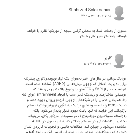
Shahrzad Soleimanian
1404-6-15 22:40:54
ممنون از زحمات شما، به محض گرفتن نتیجه از موزیکها نظرم را خواهم
فرستاد. پادکستهاتون عالی هستن
کاربر
1404-5-6 10:03:20
موزیک‌درمانی در سال‌های اخیر به‌عنوان یک ابزار نورومدولاتوری پیشرفته
برای مدیریت اختلال کم‌توجهی-بیش‌فعالی (ADHD) شناخته شده است.
شواهد حاصل از fMRI و EEGهای با وضوح بالا نشان می‌دهند که
موسیقی ساختارمند و ریتمیک قادر است با ایجاد entrainment امواج تتا-
بتا، هم‌زمانی عصبی را در شبکه‌های توجهی فرونتو-پریتال بهبود دهد و
نسبت بتا/تتا را به محدوده‌های نزدیک به الگوی نوروفیزیولوژیک سالم
بازگرداند. این فرایند نه تنها باعث بهبود تمرکز پایدار می‌شود، بلکه
به‌واسطه مدولاسیون دوپامینرژیک در مسیرهای مزوکورتیکال، می‌تواند
بخشی از ناهماهنگی در سیستم پاداش که به‌طور معمول در ADHD
مشاهده می‌شود را جبران کند. مطالعات بالینی و تجربیات کاربردی نشان
داده‌اند که پروتکل‌های شخصی‌سازی‌شده (بر اساس فرکانس اوج آلفا و