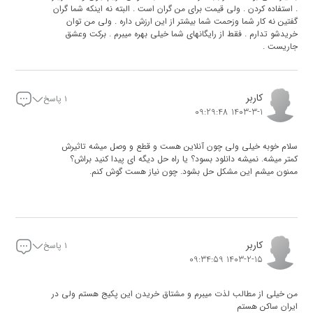
. استفاده کردن . ولی قیمت برای من گران است . البته نه اینکه شما گران
گفتین نه کار شما وزحمت شما بیشتر از این ارزش داره . ولی من توان
خریدشو تدارم . فقط از رایگانهای شما خیلی بهره میبرم . برکت وعشق
جاریست .
کاربر
۱ پاسخ
1403-3-1 09:29:48
سلام خوبه خیلی ولی چون آنلاین هست و قطع و وصل میشه تاثیرش
کمتر میشه. نمیشه دانلود بسود؟ یا راه حل دیگه ای پیدا کنید براش؟
ممنون میشم این مشکل حل بشود. چون نیاز هست گوش کنم.
مدیر سایت
1403-3-10 15:11:55
کاربر
۱ پاسخ
1403-2-15 09:34:59
این مشکل پس از انتشار اپلیکیشن رفع خواهد شد. مرسی از
همراهی شما
من خیلی از مطالب لذت میبرم و مشتاق خریدن این پکیج هستم ولی در
ایران ساکن هستم