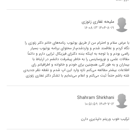
ملیحه غفاری زنوزی
1404-8-19 16:08:13
با عرض سلام و احترام من از طریق یوتیوب رنامه‌های خانم دکتر زنوزی را
نگاه کردم و علاقمند شدم و واردشدم،از محتوای برنامه یوتیوب بسیار
راضی بودم و با توجه به اینکه بنده دکترای فیزیکال تراپی دارم و دائماً
مقالات علمی و نوروساینس را به خاطر پیشرفت دانشم در ارتباط با
بیماران و به طور کلی همچنین برای خودم و خانواده و اطرافیانم رای
اطلاعات بیشتر مطالعه می‌کنم تازه وارد این اپ شدم و نقطه نظر جدیدی
شته باشم حتماً ثبت می‌کنم و اعلام می‌نمایم با تشکر دکتر غفاری زنوزی
Shahram Shirkhani
1404-7-12 10:51:59
ترکیب خوب وریتم دلپذیری دارن