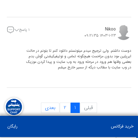
مدیر سایت
1403-2-15 10:50:09
Nikoo
۱ پاسخ
1403-1-23 09:21:35
عرض ادب. شما میتونید به راحتی از ایران با درگاه های مستقیم
خرید کنید . اگر در حین خرید سوال یا مشکلی داشتید
پشتیبانی ما درخدمت شماست
دوست داشتم. ولی ترجیح میدم میتونستم دانلود کنم تا بتونم در حالت
ایرپلین مود بدون مزاحمت هیچگونه تماس و نوتیفیکیشنی گوش بدم.
بعضی وقتها هم ورود در مرحله ورود به وب سایت و پیدا کردن موزیک
در وب سایت با مطالب دیگه از مسیر خارج میشم
مدیر سایت
1403-1-23 13:32:51
عرض ادب متاسفانه امکان دانلود وجود ندارد اما در ماه آینده
قبلی
1
2
بعدی
میتونید با استفاده از اپلیکیشن رادیوبینا به موزیک ها دسترسی
داشته باشید
خرید فرکانس
رایگان