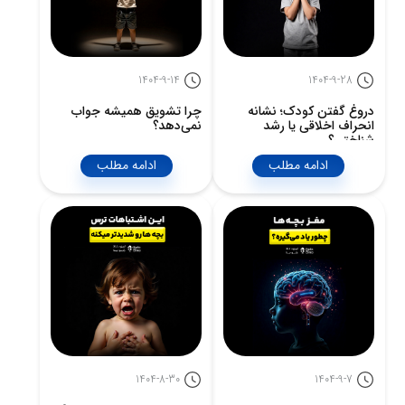
1404-9-14
1404-9-28
دروغ گفتن کودک؛ نشانه
چرا تشویق همیشه جواب
انحراف اخلاقی یا رشد
نمی‌دهد؟
شناختی؟
ادامه مطلب
ادامه مطلب
1404-8-30
1404-9-7