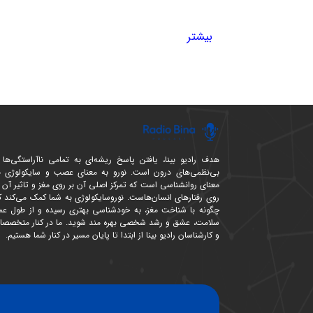
این روش جدید باعث می‌شود که شما به صورت ملم
بیشتر
شما، درک بهتری نسبت به کتاب داشته باشید.
هدف از خلاصه کتاب چی
در دنیای پرمشغله امروزی که اغلب ما برای گذران
طرف دیگر تعداد کتابهایی که هر ساله در سراسر دن
هدف رادیو بینا، یافتن پاسخ ریشه‌ای به تمامی ناآراستگی‌ها 
به همین دلیل خلاصه کتاب‌های مختلف ازجمله خلاص
بی‌نظمی‌های درون است. نورو به معنای عصب و سایکولوژی ب
معنای روانشناسی است که تمرکز اصلی آن بر روی مغز و تاثیر آن ب
به عمق و جان مطلب محتوای کتاب‌ها دست پیدا ک
روی رفتارهای انسان‌هاست. نوروسایکولوژی به شما کمک می‌کند ک
چگونه با شناخت مغز، به خودشناسی بهتری رسیده و از طول عمر
منبع خلاصه کتاب‌های رو
سلامت، عشق و رشد شخصی بهره مند شوید. ما در کنار متخصصا
و کارشناسان رادیو بینا از ابتدا تا پایان مسیر در کنار شما هستیم.
خلاصه کتاب های روانشناسی که در وبسایت رادیو
بوده که با زبانی ساده و قابل درک، مفاهیم روانش