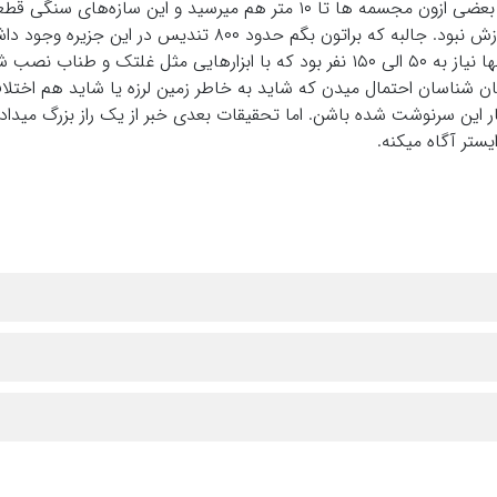
زیادی تندیس غول پیکر مشاهده کردن که ارتفاع بعضی ازون مجسمه ها تا ۱۰ متر هم میرسید و این سازه‌
یک تمدن بزرگ میداد؛ تمدنی که دیگه هیچ اثری ازش نبود. جالبه که براتون بگم حدود ۸۰۰ تندیس در ای
محققان پیش بینی میکردن برای حمل هرکدوم ازونها نیاز به ۵۰ الی ۱۵۰ نفر بود که با ابزارهایی مثل غلتک و
ان شناسان احتمال میدن که شاید به خاطر زمین لرزه یا شاید هم اختلاف
این سرنوشت شده باشن. اما تحقیقات بعدی خبر از یک راز بزرگ‌ میداد 
یستر آگاه میکنه.