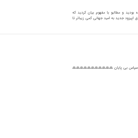
ه بودید و مطالبو با مفهوم بیان کردید که
ق اپیزود جدید به امید جهانی کمی زیباتر تا
ا سپاس بی پایان 🙏🙏🙏🙏🙏🙏🙏🙏🙏🙏🙏