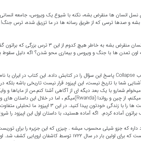
 نسل انسان ها منقرض بشه، نکنه با شیوع یک ویروس، جامعه انسانی از
شه و صدها ترسی که از طریق رسانه ها در ما تزریق شده، ترس جنگ!
اما شاید براتون عجیب باشه، اگر قرار باشه نسل انسان منقرض بشه به خاطر هیچ کدوم از ا
ه اون تمدن ها با جنگ و ویروس و بیماری محو شدن؟ اگه دلیل سقوط ب
آقای جِرد دایموند (Jared Diamond) نویسنده کتاب Collapse پاسخ این سؤال را در کتابش داده. این کتاب در ایر
آشنایی شما با تاریخ نیست، این اپیزود قرار نیست تاریخی باشه بلکه در
یخوام شمارو با یک بعد دیگه ای از آگاهی آشنا کنم.من از مایاها و وا
براتون میگم، از مجسمه های سنگی موآی صحبت میکنم، از چین و رواندا (Rwanda)میگم ، اما در خلال این داس
میخوام نگاهتون را وسیع تر کنید تا ارتباط این روایت ها را با زندگی خودتون پیدا کنید. در این ۳ ا
اتون آماده کردم. اگه آماده هستید، با داستان اول این اپیزود را شرو
وجود داره که جزو شیلی محسوب میشه . چیزی که این جزیره را برای توری
میکنه وجود تندیس هایی به نام موآی (Moai)هست که برای اولین بار در سال ۱۷۲۲ توسط کاشفان اروپا