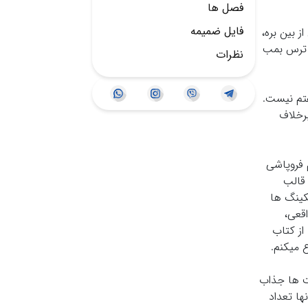
فصل ها
فایل ضمیمه
 بین بره،
 ترس بمب
نظرات
ین ۳ ترس بزرگی که براتون گفتم نیست.
رخلاف
ان با نام فروپاشی
 قالب
یکینگ ها
تان های واقعی،
پیزود ما تحلیلی متفاوت از کتاب
ع میکنم.
ست ها جذاب
یی کشف شد. اونها تعداد