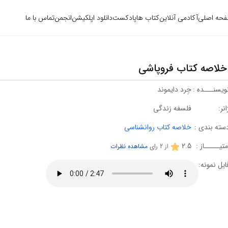
حه اصلی
آکادمی آنلاین
کتاب ها
پادکست
دانلود اپلکیشن
انجمن
تماس با ما
خلاصه کتاب فروپاشی
ویسنـــده :
جِرد دایموند
انر:
فلسفه زندگی
سته بندی :
خلاصه کتاب روانشناسی
متیـــــاز :
2.5
از
2
رای
مشاهده نظرات
ایل نمونه: