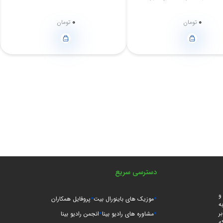
0
0
تومان
تومان
دسترسی سریع
و
موزیک های باینورال بیت
پروفایل همکاران
ه
ر
مشاوره های رادیو بینا
انجمن رادیو بینا
ه