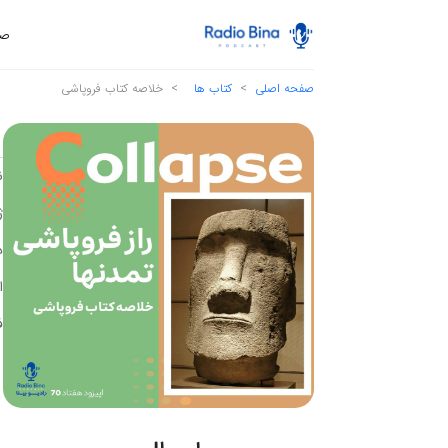
صف
صفحه اصلی
کتاب ها
خلاصه کتاب فروپاشی
ن
ژ
د
ا
ف