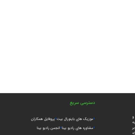
دسترسی سریع
و
موزیک های باینورال بیت
پروفایل همکاران
ه
ر
مشاوره های رادیو بینا
انجمن رادیو بینا
ه