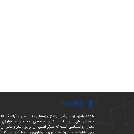
هدف رادیو بینا، یافتن پاسخ ریشه‌ای به تمامی ناآراستگی‌ها 
بی‌نظمی‌های درون است. نورو به معنای عصب و سایکولوژی ب
معنای روانشناسی است که تمرکز اصلی آن بر روی مغز و تاثیر آن ب
روی رفتارهای انسان‌هاست. نوروسایکولوژی به شما کمک می‌کند ک