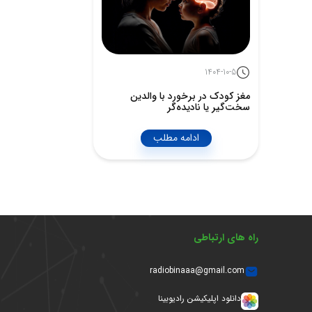
1404-10-5
مغز کودک در برخورد با والدین
سخت‌گیر یا نادیده‌گر
ادامه مطلب
راه های ارتباطی
radiobinaaa@gmail.com
دانلود اپلیکیشن رادیوبینا