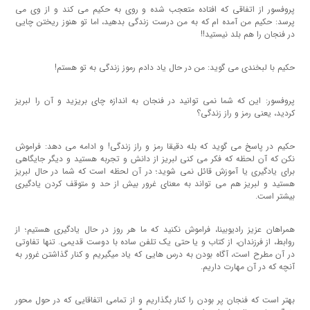
پروفسور از اتفاقی که افتاده متعجب شده و روی به حکیم می کند و از وی می
پرسد: حکیم من آمده ام که به من درست زندگی بدهید، اما تو هنوز ریختن چایی
در فنجان را هم بلد نیستید!!
حکیم با لبخندی می گوید: من در حال یاد دادم رموز زندگی به تو هستم!
پروفسور: این که شما نمی توانید در فنجان به اندازه چای بریزید و آن را لبریز
کردید، یعنی رمز و راز زندگی؟
حکیم در پاسخ می گوید که بله دقیقا رمز و راز زندگی! و ادامه می دهد: فراموش
نکن که آن لحظه که فکر می کنی لبریز از دانش و تجربه هستید و دیگر جایگاهی
برای یادگیری یا آموزش قائل نمی شوید؛ در آن لحظه است که شما در حال لبریز
هستید و لبریز هم می تواند به معنای غرور بیش از حد و متوقف کردن یادگیری
بیشتر است.
همراهان عزیز رادیوبینا، فراموش نکنید که ما هر روز در حال یادگیری هستیم؛ از
روابط، از فرزندان، از کتاب و یا حتی یک تلفن ساده با دوست قدیمی. تنها تفاوتی
در آن مطرح است، آگاه بودن به درس هایی که یاد میگیریم و کنار گذاشتن غرور به
آنچه که در آن مهارت داریم.
بهتر است که فنجان پر بودن را کنار بگذاریم و از تمامی اتفاقایی که در حول محور