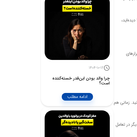
یده‌اید،
رارهای
1404-10-12
چرا والد بودن این‌قدر خسته‌کننده
است؟
ادامه مطلب
نید. زمانی هم
یگر در تعامل