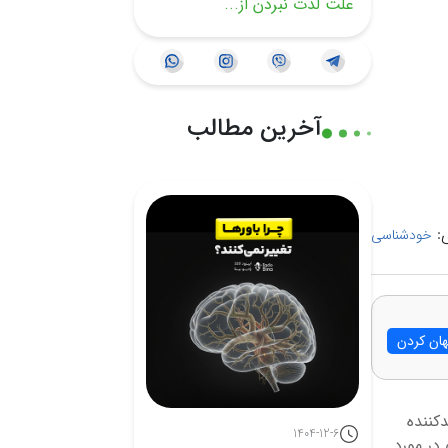
علت لذت نبردن از...
آخرین مطالب
:
خودشناسی
ان کردن
کننده
1404-12-6
در مورد