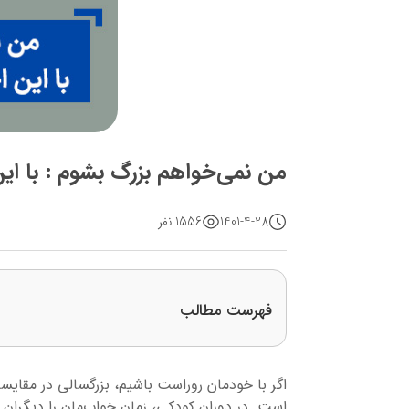
من نمی‌خواهم بزرگ بشوم : با ا
1401-4-28
1556 نفر
فهرست مطالب
اگر با خودمان روراست باشیم، بزرگسالی در مقایسه
است. در دوران کودکی، زمان خواب‌مان را دیگران ت