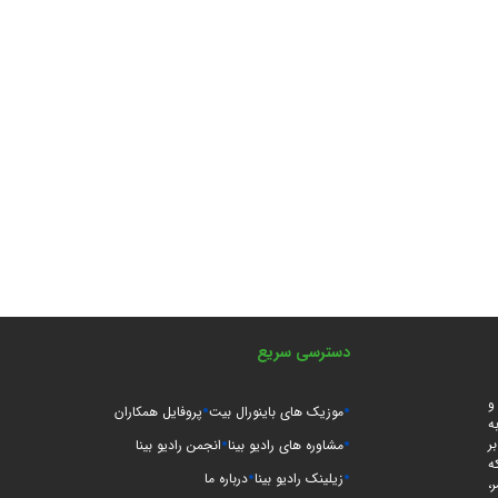
دسترسی سریع
و
موزیک های باینورال بیت
پروفایل همکاران
ه
ر
مشاوره های رادیو بینا
انجمن رادیو بینا
ه
زیلینک رادیو بینا
درباره ما
،