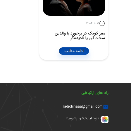
1404-10-5
مغز کودک در برخورد با والدین
سخت‌گیر یا نادیده‌گر
ادامه مطلب
راه های ارتباطی
radiobinaaa@gmail.com
دانلود اپلیکیشن رادیوبینا