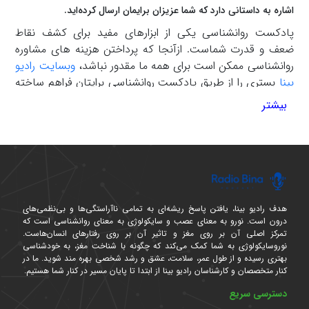
اشاره به داستانی دارد که شما عزیزان برایمان ارسال کرده‌اید.
پادکست روانشناسی یکی از ابزارهای مفید برای کشف نقاط
ضعف و قدرت شماست. ازآنجا که پرداختن هزینه های مشاوره
روانشناسی ممکن است برای همه ما مقدور نباشد،
وبسایت رادیو
بینا
بستری را از طریق پادکست روانشناسی برایتان فراهم ساخته
تا با شنیدن محتوای مفید این اپیزودها و کاربرد آن در زندگی
بیشتر
واقعی، بتوانید بحران‌ها و چالش‌های خود را به بهترین صورت
مدیریت و حل و فصل کنید.
بااینحال موضوعی که همیشه در این اپیزودها مطرح شده و
مجددا یادآور می‌شویم این است که این اپیزودها جنبه درمانی و
تراپی قطعی برای شما نداشته و برای حل مشکلات خود به
صورت ریشه ای و همیشگی، حتما از راهنمایی اساتید و
هدف رادیو بینا، یافتن پاسخ ریشه‌ای به تمامی ناآراستگی‌ها و بی‌نظمی‌های
متخصصان این حوزه کمک بگیرید.
درون است. نورو به معنای عصب و سایکولوژی به معنای روانشناسی است که
پادکست روانشناسی درواقع قدم اولیه شما برای شناسایی
تمرکز اصلی آن بر روی مغز و تاثیر آن بر روی رفتارهای انسان‌هاست.
نوروسایکولوژی به شما کمک می‌کند که چگونه با شناخت مغز، به خودشناسی
مشکلی است که با آن دست و پنجه نرم میکنید و از طریق
بهتری رسیده و از طول عمر، سلامت، عشق و رشد شخصی بهره مند شوید. ما در
شنیدن محتوای این پادکست‌ها می‌توانید نسبت به مشکل خود
کنار متخصصان و کارشناسان رادیو بینا از ابتدا تا پایان مسیر در کنار شما هستیم.
ریشه یابی کرده و به موقع برای رفع آن اقدام کنید.
دسترسی سریع
در ادامه شما را با
پادکست روانشناسی
رایگان و تاثیرگذار رادیو