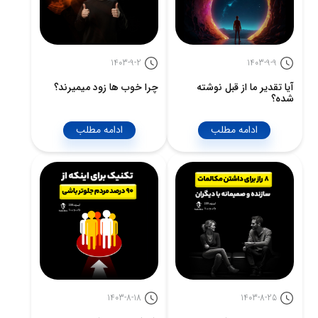
1403-9-2
1403-9-9
آیا تقدیر ما از قبل نوشته
چرا خوب ها زود میمیرند؟
شده؟
ادامه مطلب
ادامه مطلب
1403-8-18
1403-8-25