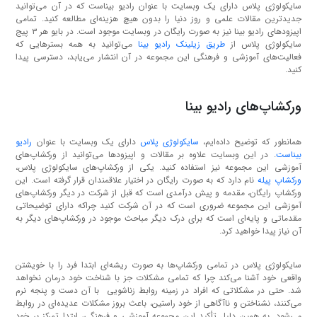
سایکولوژی پلاس دارای یک وبسایت با عنوان رادیو بیناست که در آن می‌توانید
جدیدترین مقالات علمی و روز دنیا را بدون هیچ هزینه‌ای مطالعه کنید. تمامی
اپیزودهای رادیو بینا نیز به صورت رایگان در وبسایت موجود است. در بایو هر ۳ پیج
سایکولوژی پلاس از
طریق زیلینک رادیو بینا
می‌توانید به همه بسترهایی که
فعالیت‌های آموزشی و فرهنگی این مجموعه در آن انتشار می‌یابد، دسترسی پیدا
کنید.
ورکشاپ‌های رادیو بینا
همانطور که توضیح داده‌ایم،
سایکولوژی پلاس
دارای یک وبسایت با عنوان
رادیو
بیناست
. در این وبسایت علاوه بر مقالات و اپیزودها می‌توانید از ورکشاپ‌های
آموزشی این مجموعه نیز استفاده کنید. یکی از ورکشاپ‌های سایکولوژی پلاس،
ورکشاپ پیله
نام دارد که به صورت رایگان در اختیار علاقمندان قرار گرفته است. این
ورکشاپ رایگان، مقدمه و پیش درآمدی است که قبل از شرکت در دیگر ورکشاپ‌های
آموزشی این مجموعه ضروری است که در آن شرکت کنید چراکه دارای توضیحاتی
مقدماتی و پایه‌ای است که برای درک دیگر مباحث موجود در ورکشاپ‌های دیگر به
آن نیاز پیدا خواهید کرد.
سایکولوژی پلاس در تمامی ورکشاپ‌ها به صورت ریشه‌ای ابتدا فرد را با خویشتن
واقعی خود آشنا می‌کند چرا که تمامی مشکلات جز با شناخت خود درمان نخواهد
شد. حتی در مشکلاتی که افراد در زمینه روابط زناشویی با آن دست و پنجه نرم
می‌کنند، نشناختن و ناآگاهی از خود راستین، باعث بروز مشکلات عدیده‌ای در روابط
می‌شود. به همین دلیل تأکید این مجموعه آموزشی و فرهنگی، ابتدا تمرکز بر خود