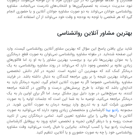
همکاران و صدها موضوعی که در این دوران افراد با آن مواجه می‌شوند، درصورت
نبود مدیریت درست، به تصمیم‌گیری‌ها و انتخاب‌های نادرست می‌انجامد. مشاوره
روانشناسی جوانان می‌تواند به دو صورت مشاوره جوانان آنلاین و یا حضوری انجام
گیرد که هر شخصی با توجه به بودجه و وقت خود می‌تواند از آن استفاده کند.
بهترین مشاور آنلاین روانشناسی
شاید برای یافتن پاسخ این سؤال که بهترین مشاور آنلاین روانشناسی کیست، وارد
این صفحه شده‌اید. در مقوله مشاوره روانشناسی نمی‌توان به صورت قطع درمانگری
را به عنوان بهترین‌ها نام برد و برچسب بهترین مشاور را به او زد اما فاکتورهای
زیادی علاوه بر تخصص وجود دارد که می‌تواند در روند مشاوره روانشناسی، به یک
درمانگر کمک کند که مهمترین آن تجربه است. تجربه در کنار دانش تخصصی
می‌تواند بهترین نتیجه را بر روی مراجعه کنندگان به دنبال داشته باشد. در فرایند
مشاوره روانشناسی خصوصا اگر به صورت آنلاین انجام گیرد، تجربه درمانگر باید به
اندازه‌ای باشد که بتواند با طرح پرسش‌های درست و واکاوی در گذشته مراجعه
کننده، به سرنخ‌هایی در مورد دلیل بروز مشکل برسد. اما اگر برای اولین بار به یک
درمانگر مراجعه می‌کنید، توصیه ما به شما این است که جلسات اولیه را به صورت
حضوری شرکت کنید و به تدریج وارد پروسه درمان به صورت آنلاین شوید. در
مجموعه
رادیو بینا
کارشناسان و متخصصان زیادی وجود دارند که می‌توانید به صورت
آنلاین با آن‌ها وقتی را برای مشاوره تعیین کنید. تمامی درمانگران پس از تایید
صحت رزومه و با درنظر گرفتن تجربه و تخصص، اجازه ورود به پروفایل کارشناسان
وبسایت رادیو بینا را کسب کرده‌اند. بنابراین با خیال راحت می‌توانید وقت مشاوره
روانشناسی خود را چه به صورت حضوری و یا آنلاین، تنظیم کنید.