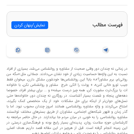
فهرست مطالب
نمایش/پنهان کردن
در زمانی نه چندان دور وقتی صحبت از مشاوره و روانشناس می‌شد، بسیاری از افراد
نسبت به این واژه‌ها حساسیت زیادی از خود نشان می‌دادند. جملاتی مثل:«مگه من
روانی‌ام، برم مشاور؟»،« بابا! این روانشناس‌ها خودشون مشکل دارن، میخوان فقط
جیب تورو خالی کنن»، « پولت را الکی خرج مشاور و روانشناس نکن، با خانواده
ات یا بزرگ‌ترت مشورت کن، همه چیز درست میشه» و ... برای بیشتر افراد، خصوصا
دهه‌های پنجاه و شصت بسیار آشناست. در روزگاری نه چندان دور، خانواده‌ها حتی
نسل‌های جوان‌تر از اینکه برای حل مشکلات خود از یک متخصص کمک بگیرند،
امتناع می‌کردند و واژه مشاوره روانشناسی همانند امروز چندان محبوب نبود. اما با
گذر زمان و ظهور شبکه‌های اجتماعی، مشاوران از طریق بسترهای مختلف توانستند
مشاوره روانشناسی را به خوبی در میان مردم جا بیاندازند. در حال حاضر مراجعه به
کارشناسان حوزه سلامت روان، پدیده‌ای بسیار رایج بوده و فرهنگ‌سازی درستی در
این زمینه انجام گرفته است. قبل از هرچیز در این مقاله قصد داریم هدف اصلی
مشاوره روانشناسی را به صورت علمی و جامع برایتان توضیح دهیم.