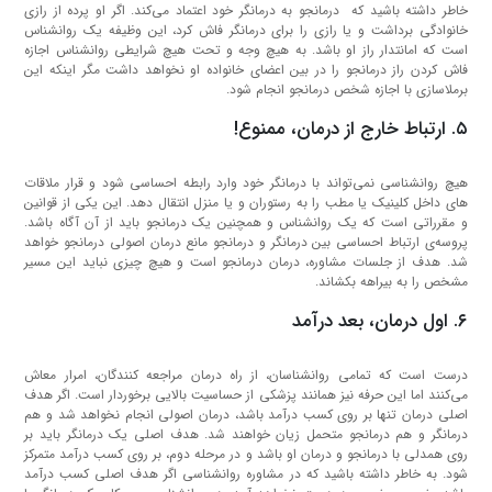
خاطر داشته باشید که درمانجو به درمانگر خود اعتماد می‌کند. اگر او پرده از رازی
خانوادگی برداشت و یا رازی را برای درمانگر فاش کرد، این وظیفه یک روانشناس
است که امانتدار راز او باشد. به هیچ وجه و تحت هیچ شرایطی روانشناس اجازه
فاش کردن راز درمانجو را در بین اعضای خانواده او نخواهد داشت مگر اینکه این
برملاسازی با اجازه شخص درمانجو انجام شود.
۵. ارتباط خارج از درمان، ممنوع!
هیچ روانشناسی نمی‌تواند با درمانگر خود وارد رابطه احساسی شود و قرار ملاقات
های داخل کلینیک یا مطب را به رستوران و یا منزل انتقال دهد. این یکی از قوانین
و مقرراتی است که یک روانشناس و همچنین یک درمانجو باید از آن آگاه باشد.
پروسه‌ی ارتباط احساسی بین درمانگر و درمانجو مانع درمان اصولی درمانجو خواهد
شد. هدف از جلسات مشاوره، درمان درمانجو است و هیچ چیزی نباید این مسیر
مشخص را به بیراهه بکشاند.
۶. اول درمان، بعد درآمد
درست است که تمامی روانشناسان، از راه درمان مراجعه کنندگان، امرار معاش
می‌کنند اما این حرفه نیز همانند پزشکی از حساسیت بالایی برخوردار است. اگر هدف
اصلی درمان تنها بر روی کسب درآمد باشد، درمان اصولی انجام نخواهد شد و هم
درمانگر و هم درمانجو متحمل زیان خواهند شد. هدف اصلی یک درمانگر باید بر
روی همدلی با درمانجو و درمان او باشد و در مرحله دوم، بر روی کسب درآمد متمرکز
شود. به خاطر داشته باشید که در مشاوره روانشناسی اگر هدف اصلی کسب درآمد