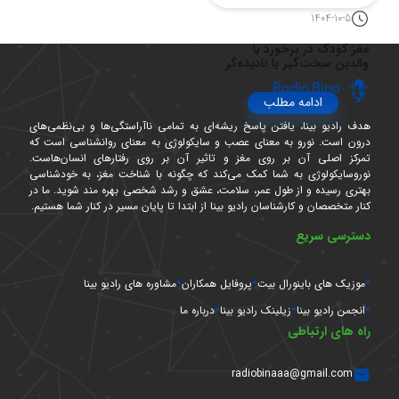
1404-10-5
مغز کودک در برخورد با
والدین سخت‌گیر یا نادیده‌گر
ادامه مطلب
هدف رادیو بینا، یافتن پاسخ ریشه‌ای به تمامی ناآراستگی‌ها و بی‌نظمی‌های
درون است. نورو به معنای عصب و سایکولوژی به معنای روانشناسی است که
تمرکز اصلی آن بر روی مغز و تاثیر آن بر روی رفتارهای انسان‌هاست.
نوروسایکولوژی به شما کمک می‌کند که چگونه با شناخت مغز، به خودشناسی
بهتری رسیده و از طول عمر، سلامت، عشق و رشد شخصی بهره مند شوید. ما در
کنار متخصصان و کارشناسان رادیو بینا از ابتدا تا پایان مسیر در کنار شما هستیم.
دسترسی سریع
موزیک های باینورال بیت
پروفایل همکاران
مشاوره های رادیو بینا
انجمن رادیو بینا
زیلینک رادیو بینا
درباره ما
راه های ارتباطی
radiobinaaa@gmail.com