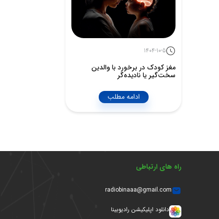
1404-10-5
مغز کودک در برخورد با والدین
سخت‌گیر یا نادیده‌گر
ادامه مطلب
راه های ارتباطی
radiobinaaa@gmail.com
دانلود اپلیکیشن رادیوبینا