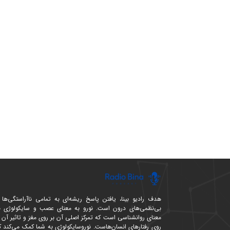
هدف رادیو بینا، یافتن پاسخ ریشه‌ای به تمامی ناآراستگی‌ها 
بی‌نظمی‌های درون است. نورو به معنای عصب و سایکولوژی ب
معنای روانشناسی است که تمرکز اصلی آن بر روی مغز و تاثیر آن ب
روی رفتارهای انسان‌هاست. نوروسایکولوژی به شما کمک می‌کند ک