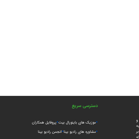
دسترسی سریع
و
موزیک های باینورال بیت
پروفایل همکاران
ه
ر
مشاوره های رادیو بینا
انجمن رادیو بینا
ه