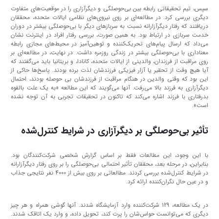
سپس، تیم تحقیقاتی رابطه بین بی‌حوصلگی و دیگرآزاری را در موقعیت‌های متفاوت
دیگری بررسی کرد. در مطالعه‌ای بر روی نیروی‌های نظامی ایالات متحده، محققان
دریافتند که رفتار دیگرآزارانه نسبت به سربازهای دیگر با بی‌حوصلگی بیشتر در دوران
خدمت سربازی در ارتباط بود. به همین صورت، بررسی رفتار افراد در اینترنت نشان
می‌داد که ارسال پیام‌های تحریک‌کننده و توهین‌آمیز در محیط‌های مجازی رابطه
معناداری با بی‌حوصلگی بیشتر در زندگی روزمره داشت. در نهایت، در مطالعه‌ای بر
روی مراقبت از فرزندان، والدینی از ایالات متحده، کانادا، و بریتانیا باید می‌گفتند که
آیا هیچ وقت از تحقیر یا آزار فیزیکی فرزندشان لذت برده بودند. پاسخ‌ها حاکی از
این بود که وقتی والدین در هنگام مراقبت از فرزندشان بی‌ حوصله بودند، احتمال
دیگرآزاری به فرزند بالا می‌رفت. آنها می‌گویند که این مطالعه «به یک علت بالقوه
بدرفتاری با فرزند اشاره می‌کند که تاکنون در تحقیقات تجربی به آن توجه نشده
است».
تأثیر بی‌حوصلگی بر دیگرآزاری در شرایط کنترل‌شده
با این وجود، این مطالعات فقط بر اساس گزارش شخصی شرکت‌کنندگان بود.
بنابراین، در مرحله بعد، محققان تأثیر احتمالی بی‌حوصلگی را بر روی رفتار دیگرآزارانه
در شرایط کنترل‌شده بررسی کردند. مطالعاتی بر روی بیش از 4000 نفر نتایجی جذاب
و در عین حال نگران‌کننده ارائه کرد.
در یک مطالعه، 129 شرکت‌کننده وارد آزمایشگاه شدند. آنها گوشی همراه و هر چیز
دیگری که می‌توانست حواس‌‌شان را پرت کند، تحویل داده، و وارد یک اتاقک شدند.