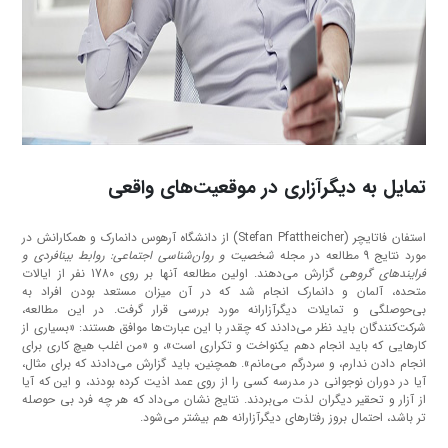
تمایل به دیگرآزاری در موقعیت‌های واقعی
استفان فاتایچر (Stefan Pfattheicher) از دانشگاه آرهوس دانمارک و همکارانش در
مورد نتایج 9 مطالعه در مجله
شخصیت و روان‌شناسی اجتماعی: روابط بینافردی و
فرایندهای گروهی
گزارش می‌دهند. اولین مطالعه آنها بر روی 1780 نفر از ایالات
متحده، آلمان و دانمارک انجام شد که در آن میزان مستعد بودن افراد به
بی‌حوصلگی و تمایلات دیگرآزارانه مورد بررسی قرار گرفت. در این مطالعه،
شرکت‌کنندگان باید نظر می‌دادند که چقدر با این عبارت‌ها موافق هستند: «بسیاری از
کارهایی که باید انجام دهم یکنواخت و تکراری است»، و «من اغلب هیچ کاری برای
انجام دادن ندارم، و سردرگم می‌مانم». همچنین، باید گزارش می‌دادند که برای مثال،
آیا در دوران نوجوانی در مدرسه کسی را از روی عمد اذیت کرده بودند، و این که آیا
از آزار و تحقیر دیگران لذت می‌بردند. نتایج نشان می‌داد که هر چه فرد بی‌ حوصله
تر باشد، احتمال بروز رفتارهای دیگرآزارانه هم بیشتر می‌شود.