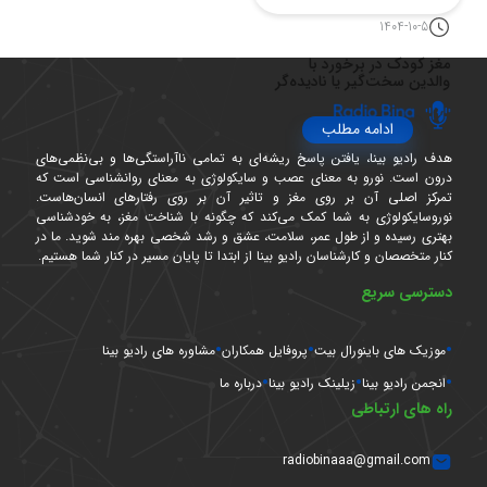
1404-10-5
مغز کودک در برخورد با
والدین سخت‌گیر یا نادیده‌گر
ادامه مطلب
هدف رادیو بینا، یافتن پاسخ ریشه‌ای به تمامی ناآراستگی‌ها و بی‌نظمی‌های
درون است. نورو به معنای عصب و سایکولوژی به معنای روانشناسی است که
تمرکز اصلی آن بر روی مغز و تاثیر آن بر روی رفتارهای انسان‌هاست.
نوروسایکولوژی به شما کمک می‌کند که چگونه با شناخت مغز، به خودشناسی
بهتری رسیده و از طول عمر، سلامت، عشق و رشد شخصی بهره مند شوید. ما در
کنار متخصصان و کارشناسان رادیو بینا از ابتدا تا پایان مسیر در کنار شما هستیم.
دسترسی سریع
موزیک های باینورال بیت
پروفایل همکاران
مشاوره های رادیو بینا
انجمن رادیو بینا
زیلینک رادیو بینا
درباره ما
راه های ارتباطی
radiobinaaa@gmail.com