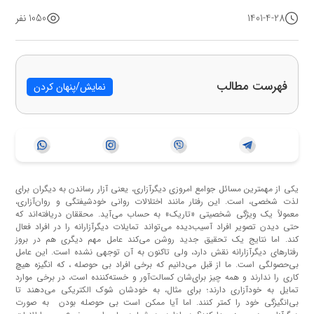
1401-4-28
1050 نفر
فهرست مطالب
نمایش/پنهان کردن
یکی از مهمترین مسائل جوامع امروزی دیگرآزاری، یعنی آزار رساندن به دیگران برای
لذت شخصی، است. این رفتار مانند اختلالات روانی خودشیفتگی و روان‌آزاری،
معمولاً یک ویژگی شخصیتی «تاریک» به حساب می‌آید. محققان دریافته‌اند که
حتی دیدن تصویر افراد آسیب‌دیده می‌تواند تمایلات دیگرآزارانه را در افراد فعال
کند. اما نتایج یک تحقیق جدید روشن می‌کند عامل مهم دیگری هم در بروز
رفتارهای دیگرآزارانه نقش دارد، ولی تاکنون به آن توجهی نشده است. این عامل
بی‌حصولگی است. ما از قبل می‌دانیم که برخی افراد بی حوصله ، که انگیزه هیچ
کاری را ندارند و همه چیز برای‌شان کسالت‌آور و خسته‌کننده است، در برخی موارد
تمایل به خودآزاری دارند؛ برای مثال، به خودشان شوک الکتریکی می‌دهند تا
بی‌انگیزگی خود را کمتر کنند. اما آیا ممکن است بی حوصله بودن به صورت