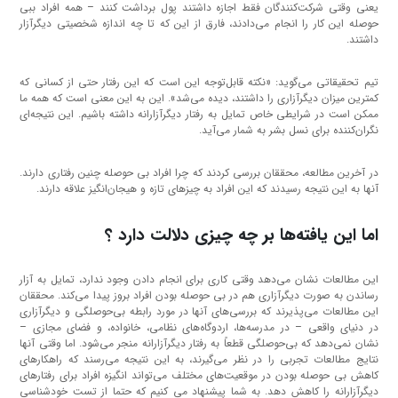
یعنی وقتی شرکت‌کنندگان فقط اجازه داشتند پول برداشت کنند – همه افراد ببی
حوصله این کار را انجام می‌دادند، فارق از این که تا چه اندازه شخصیتی دیگرآزار
داشتند.
تیم تحقیقاتی می‌گوید: «نکته قابل‌توجه این است که این رفتار حتی از کسانی که
کمترین میزان دیگرآزاری را داشتند، دیده می‌شد». این به این معنی است که همه ما
ممکن است در شرایطی خاص تمایل به رفتار دیگرآزارانه داشته باشیم. این نتیجه‌ای
نگران‌کننده برای نسل بشر به شمار می‌آید.
در آخرین مطالعه، محققان بررسی کردند که چرا افراد بی‌ حوصله چنین رفتاری دارند.
آنها به این نتیجه رسیدند که این افراد به چیزهای تازه و هیجان‌انگیز علاقه دارند.
اما این یافته‌ها بر چه چیزی دلالت دارد ؟
این مطالعات نشان می‌دهد وقتی کاری برای انجام دادن وجود ندارد، تمایل به آزار
رساندن به صورت دیگرآزاری هم در بی حوصله بودن افراد بروز پیدا می‌کند. محققان
این مطالعات می‌پذیرند که بررسی‌های آنها در مورد رابطه بی‌حوصلگی و دیگرآزاری
در دنیای واقعی – در مدرسه‌ها، اردوگاه‌های نظامی، خانواده، و فضای مجازی –
نشان نمی‌دهد که بی‌حوصلگی قطعاً به رفتار دیگرآزارانه منجر می‌شود. اما وقتی آنها
نتایج مطالعات تجربی را در نظر می‌گیرند، به این نتیجه می‌رسند که راهکارهای
کاهش بی‌ حوصله بودن در موقعیت‌های مختلف می‌تواند انگیزه افراد برای رفتارهای
دیگرآزارانه را کاهش دهد. به شما پیشنهاد می کنیم که حتما از تست خودشناسی