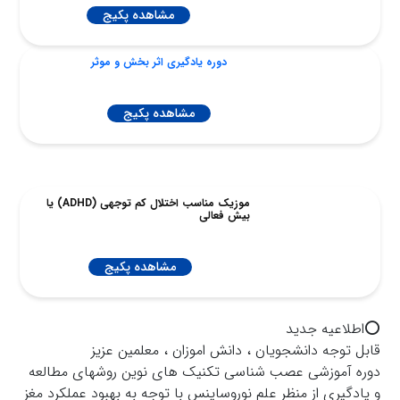
مشاهده پکیج
دوره یادگیری اثر بخش و موثر
مشاهده پکیج
موزیک مناسب اختلال کم توجهی (ADHD) یا
بیش فعالی
مشاهده پکیج
⭕️اطلاعيه جديد
قابل توجه دانشجويان ، دانش اموزان ، معلمين عزيز
دوره آموزشى عصب شناسى تكنيك هاى نوين روشهاى مطالعه
و يادگيرى از منظر علم نوروساينس با توجه به بهبود عملكرد مغز