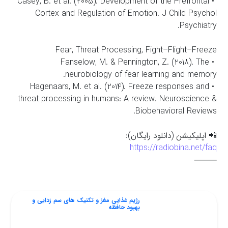
• Casey, B. et al. (2005). Development of the Prefrontal
Cortex and Regulation of Emotion. J Child Psychol
Psychiatry.
Fear, Threat Processing, Fight–Flight–Freeze
• Fanselow, M. & Pennington, Z. (2018). The
neurobiology of fear learning and memory.
• Hagenaars, M. et al. (2014). Freeze responses and
threat processing in humans: A review. Neuroscience &
Biobehavioral Reviews.
📲 اپلیکیشن (دانلود رایگان):
https://radiobina.net/faq
⸻
رژیم غذایی مغز و تکنیک های سم زدایی و‌
بهبود حافظه