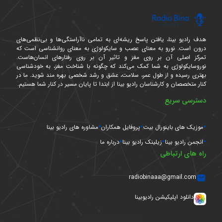
هدف رادیو بینا، یافتن پاسخ ریشه‌ای به تمامی ناآراستگی‌ها و بی‌نظمی‌های
درون است. نورو به معنای عصب و سایکولوژی به معنای روانشناسی است که
تمرکز اصلی آن بر روی مغز و تاثیر آن بر روی رفتارهای انسان‌هاست.
نوروسایکولوژی به شما کمک می‌کند که چگونه با شناخت مغز، به خودشناسی
بهتری رسیده و از طول عمر، سلامت، عشق و رشد شخصی بهره مند شوید. ما در
کنار متخصصان و کارشناسان رادیو بینا از ابتدا تا پایان مسیر در کنار شما هستیم.
دسترسی سریع
موزیک های باینورال بیت
پروفایل همکاران
مشاوره های رادیو بینا
انجمن رادیو بینا
زیلینک رادیو بینا
درباره ما
راه های ارتباطی
radiobinaaa@gmail.com
دانلود اپلیکیشن رادیوبینا