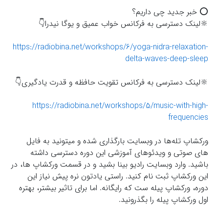
⭕️ خبر جدید چی داریم؟
🔆لينك دسترسى به فركانس خواب عميق و يوگا نيدرا👇
https://radiobina.net/workshops/6/yoga-nidra-relaxation-
delta-waves-deep-sleep
🔆لينك دسترسى به فركانس تقويت حافظه و قدرت يادگيرى👇
https://radiobina.net/workshops/5/music-with-high-
frequencies
ورکشاپ تله‌ها در وبسایت بارگذاری شده و میتونید به فایل
های صوتی و ویدئوهای آموزشی این دوره دسترسی داشته
باشید. وارد وبسایت رادیو بینا بشید و در قسمت ورکشاپ ها، در
این ورکشاپ ثبت نام کنید. راستی یادتون نره پیش نیاز این
دوره، ورکشاپ پیله ست که رایگانه. اما برای تاثیر بیشتر، بهتره
اول ورکشاپ پیله را بگذرونید.