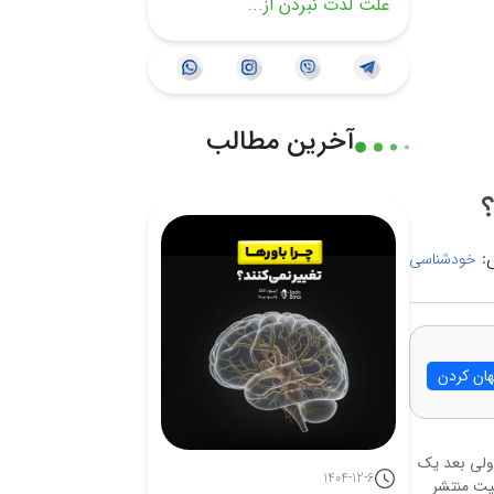
علت لذت نبردن از...
آخرین مطالب
؟
:
خودشناسی
ان کردن
ولی بعد یک
1404-12-6
صیت منتشر