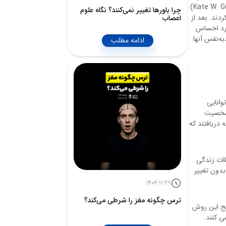
شده است، این اتفاق از آن چیزی که فکر می‌کنیم متداول تر بوده و پیامدهای گسترده‌تری دارد. در دو مطالعه آغازین، کِیت دابِلیو. گوآن (Kate W. Guan)
چرا باورها تغییر نمی‌کنند؟ نگاه علوم
ام کردند. بعد از
اعصاب
ورد احساس
به‌نفس آنها
ادامه مطلب
وانایی
 شخصیت
 دریافتند که
قات زندگی
بدون تغییر
1404-11-29
ترس چگونه مغز را شرطی می‌کند؟
ایج این روش
ی کنند.