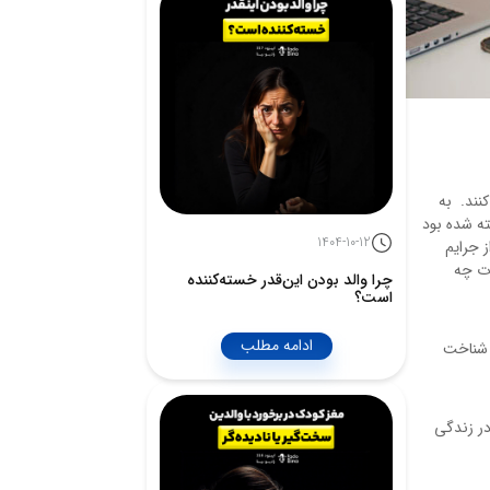
ات کنند. به
ته شده بود
1404-10-12
ز جرایم
ات چه
چرا والد بودن این‌قدر خسته‌کننده
است؟
ادامه مطلب
ر شناخت
در زندگی