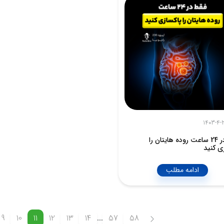
1403-4-
فقط در 24 ساعت روده هایتان را
ی کنید
ادامه مطلب
9
10
11
12
13
14
...
57
58