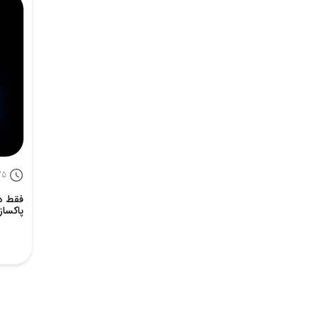
25
پاکساز