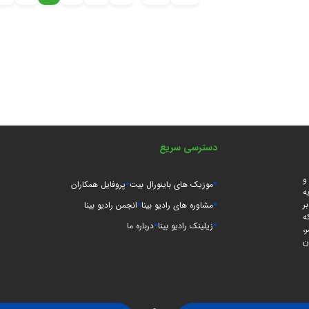
دسترسی سریع
و
موزیک های باینورال بیت
پروفایل همکاران
ه
ر
مشاوره های رادیو بینا
انجمن رادیو بینا
ه
زیلینک رادیو بینا
درباره ما
،
ن