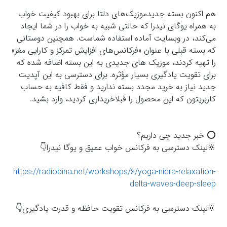
هم اکنون بسته جدیدموزیک‌های دلتا برای بهبود کیفیت خواب
به همراه یوگای نیدرا که حالتی شبیه به خواب را در شما ایجاد
می‌کند، در وبسایت آماده استفاده شماست. همچنین دوستانی
که بسته قبلی با عنوان «فرکانس‌های افزایش تمرکز و کارایی مغز»
را تهیه کردند، موزیک های جدیدی به این بسته اضافه شده که
برای تقویت یادگیری بسیار مؤثره. برای دسترسی به این آپدیت
جدید نیاز به خرید مجدد بسته ندارید و فقط کافیه به حساب
کاربریتون که این محصول را قبلاخریداری کردید، وارد بشید.
⭕️ خبر جدید چی داریم؟
🔆لينك دسترسى به فركانس خواب عميق و يوگا نيدرا👇
https://radiobina.net/workshops/6/yoga-nidra-relaxation-
delta-waves-deep-sleep
🔆لينك دسترسى به فركانس تقويت حافظه و قدرت يادگيرى👇