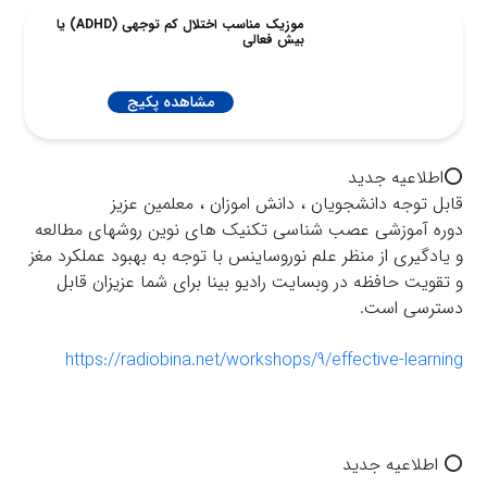
موزیک مناسب اختلال کم توجهی (ADHD) یا
بیش فعالی
مشاهده پکیج
⭕️اطلاعيه جديد
قابل توجه دانشجويان ، دانش اموزان ، معلمين عزيز
دوره آموزشى عصب شناسى تكنيك هاى نوين روشهاى مطالعه
و يادگيرى از منظر علم نوروساينس با توجه به بهبود عملكرد مغز
و تقويت حافظه در وبسايت راديو بينا براى شما عزيزان قابل
دسترسى است.
https://radiobina.net/workshops/9/effective-learning
⭕️ اطلاعیه جدید