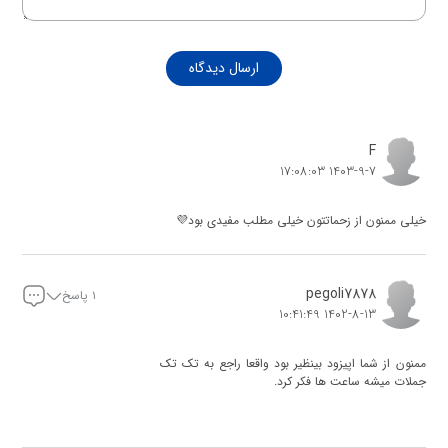
ارسال دیدگاه
F
1403-9-7 17:08:03
خیلی ممنون از زحماتتون خیلی مطلب مفیدی بود💜
pegoli7878
۱ پاسخ
1402-8-13 10:41:49
ممنون از شما اپیزود بینظیر بود واقعا راجع به تک تک
جملات میشه ساعت ها فکر کرد.
مدیر سایت