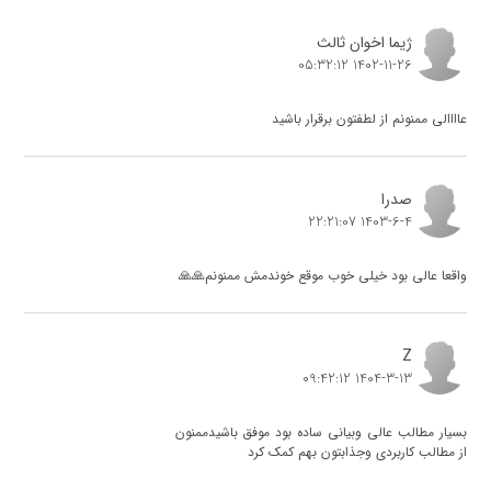
1402-8-15 05:58:33
ژیما اخوان ثالث
1402-11-26 05:32:12
مرسی از همراهی شما
عاااالی ممنونم از لطفتون برقرار باشید
صدرا
1403-6-4 22:21:07
واقعا عالی بود خیلی خوب موقع خوندمش ممنونم🙏🙏
Z
1404-3-13 09:42:12
بسیار مطالب عالی و‌بیانی ساده بود موفق باشیدممنون
از مطالب کاربردی و‌جذابتون بهم کمک کرد