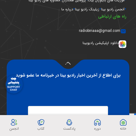
موزیک های باینورال بیت
پروفایل همکاران
مشاوره های رادیو بینا
انجمن رادیو بینا
زیلینک رادیو بینا
درباره ما
راه های ارتباطی
radiobinaaa@gmail.com
دانلود اپلیکیشن رادیوبینا
برای اطلاع از آخرین اخبار رادیو بینا در خبرنامه ما عضو شوید
خانه
دوره
پادکست
کتاب
انجمن
عضویت