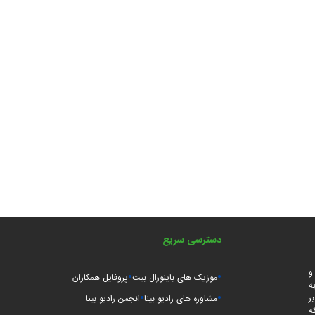
دسترسی سریع
و
موزیک های باینورال بیت
پروفایل همکاران
ه
ر
مشاوره های رادیو بینا
انجمن رادیو بینا
ه