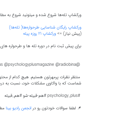
ورکشاپ تله‌ها شروع شده و میتونید شروع به مطال
ورکشاپ رایگان شناسایی طرحواره‌ها( تله‌ها)
(پیش نیاز) =>
ورکشاپ 21 روزه پیله
برای پیش ثبت نام در دوره تله ها و طرحواره های
@psychology_.plus2 @psychology_.plus @psychologyplusmagazine @radiobina
منتظر نظرات پرمهرتون هستیم. هیچ کدام از محتواها
شماست که با واکاوي مشکلات خود، نسبت به درمان
#psychology_plus #هم-قبیله-شو #هم_قبیله
📌 لطفا سوالات خودتون رو در
انجمن رادیو بینا
مطر