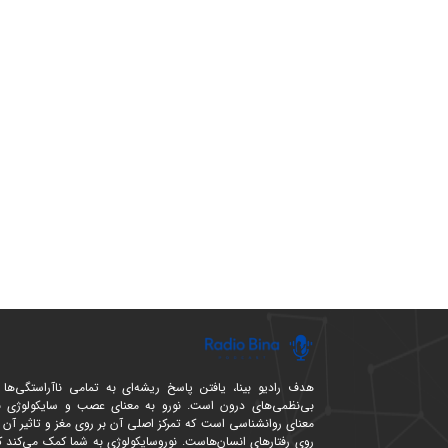
هدف رادیو بینا، یافتن پاسخ ریشه‌ای به تمامی ناآراستگی‌ها 
بی‌نظمی‌های درون است. نورو به معنای عصب و سایکولوژی ب
معنای روانشناسی است که تمرکز اصلی آن بر روی مغز و تاثیر آن ب
روی رفتارهای انسان‌هاست. نوروسایکولوژی به شما کمک می‌کند ک