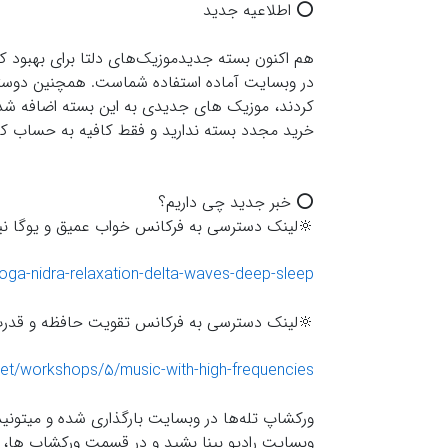
⭕️ اطلاعیه جدید
هم اکنون بسته جدیدموزیک‌های دلتا برای بهبود کی
در وبسایت آماده استفاده شماست. همچنین دوستانی
کردند، موزیک های جدیدی به این بسته اضافه شده 
خرید مجدد بسته ندارید و فقط کافیه به حساب کار
⭕️ خبر جدید چی داریم؟
🔆لينك دسترسى به فركانس خواب عميق و يوگا نيد
oga-nidra-relaxation-delta-waves-deep-sleep
🔆لينك دسترسى به فركانس تقويت حافظه و قدرت
.net/workshops/5/music-with-high-frequencies
ورکشاپ تله‌ها در وبسایت بارگذاری شده و میتونی
وبسایت رادیو بینا بشید و در قسمت ورکشاپ ها، در