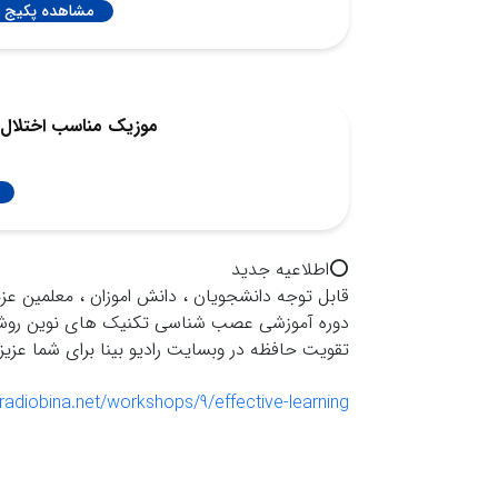
مشاهده پکیج
موزیک مناسب اختلال کم توجهی (D
⭕️اطلاعيه جديد
قابل توجه دانشجويان ، دانش اموزان ، معلمين عزي
دوره آموزشى عصب شناسى تكنيك هاى نوين روشهاى 
تقويت حافظه در وبسايت راديو بينا براى شما عزي
/radiobina.net/workshops/9/effective-learning