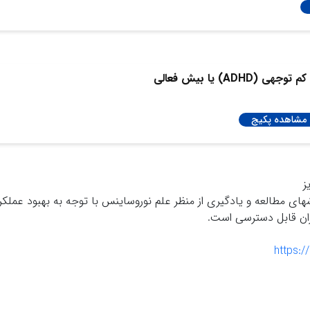
ADH) یا بیش فعالی
مشاهده پکیج
ز
مطالعه و يادگيرى از منظر علم نوروساينس با توجه به بهبود عملكرد
زان قابل دسترسى است.
https:/