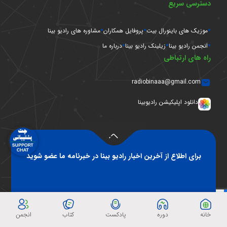
دسترسی سریع
موزیک های باینورال بیت
پروفایل همکاران
مشاوره های رادیو بینا
انجمن رادیو بینا
زیلینک رادیو بینا
درباره ما
راه های ارتباطی
radiobinaaa@gmail.com
دانلود اپلیکیشن رادیوبینا
برای اطلاع از آخرین اخبار رادیو بینا در خبرنامه ما عضو شوید
خانه
دوره
پادکست
کتاب
انجمن