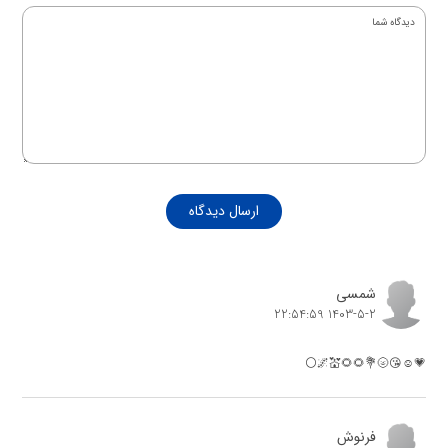
ارسال دیدگاه
شمسی
1403-5-2 22:54:59
💗☺😘🌝💐🌻🌻💒🌌⚪
فرنوش