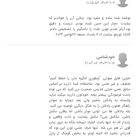
1403-9-2 11:05:52
نوشته شما ساده و مفید بود. زمانی آن را خواندم که
بشدت دچار این حس شده بودم. درست و دقیق
بود.آرام شدم چون علت را دلتنگیم را تشخیص دادم.
کانادا تورنتو ساعت 6:01 بامداد جمعه ۲۲نوامبر ۲۰۲۴
خودشناسی
1403-11-16 21:02:06
خیلی فایل صوتی "چطوری انگیزه مان را حفظ کنیم"
ضعیف و غیر علمی بود. متاسفانه شما دارید بر اساس
منابع علمی خیلی قدیمی صحبت می کنید که می تونه
باعث فرسودگی بیشتر بشه. خودتون دارید میگید نباید
وابسته به پاداش باشیم ولی بعد دوباره به عنوان
راهکار همون پاداش را به شکل دیگری توصیه می کنید.
بله پاداش ها می تونن موثر باشن اما وقتی مکمل
باشن. مککمل چی؟ مکمل رضایت و لذت واقعی و
پایدار که نه تنها باعث اعتیاد نمیشه بلکه به مرور زمان
قوی تر هم می شه. تنها حرف علمی تون این بود که
قدردان باشید که البته اونم یه بخش کوچک از پازل