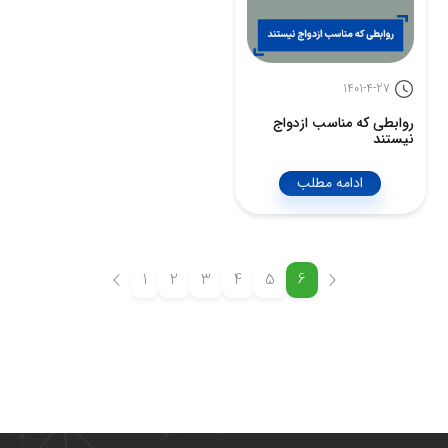
1401-4-27
روابطی که مناسب ازدواج
نیستند
ادامه مطلب
1
2
3
4
5
6