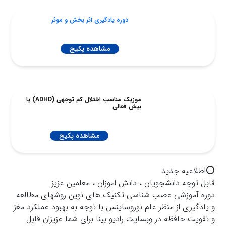
دوره یادگیری اثر بخش و موثر
مشاهده پکیج
موزیک مناسب اختلال کم توجهی (ADHD) یا
بیش فعالی
مشاهده پکیج
⭕️اطلاعيه جديد
قابل توجه دانشجويان ، دانش اموزان ، معلمين عزيز
دوره آموزشى عصب شناسى تكنيك هاى نوين روشهاى مطالعه
و يادگيرى از منظر علم نوروساينس با توجه به بهبود عملكرد مغز
و تقويت حافظه در وبسايت راديو بينا براى شما عزيزان قابل