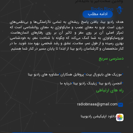
والدین سخت‌گیر یا نادیده‌گر
ادامه مطلب
هدف رادیو بینا، یافتن پاسخ ریشه‌ای به تمامی ناآراستگی‌ها و بی‌نظمی‌های
درون است. نورو به معنای عصب و سایکولوژی به معنای روانشناسی است که
تمرکز اصلی آن بر روی مغز و تاثیر آن بر روی رفتارهای انسان‌هاست.
نوروسایکولوژی به شما کمک می‌کند که چگونه با شناخت مغز، به خودشناسی
بهتری رسیده و از طول عمر، سلامت، عشق و رشد شخصی بهره مند شوید. ما در
کنار متخصصان و کارشناسان رادیو بینا از ابتدا تا پایان مسیر در کنار شما هستیم.
دسترسی سریع
موزیک های باینورال بیت
پروفایل همکاران
مشاوره های رادیو بینا
انجمن رادیو بینا
زیلینک رادیو بینا
درباره ما
راه های ارتباطی
radiobinaaa@gmail.com
دانلود اپلیکیشن رادیوبینا