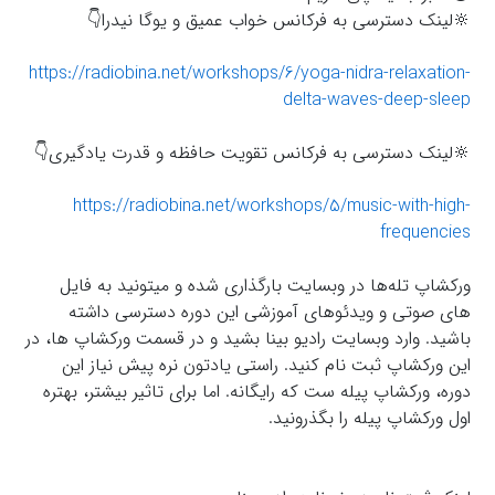
🔆لينك دسترسى به فركانس خواب عميق و يوگا نيدرا👇
https://radiobina.net/workshops/6/yoga-nidra-relaxation-
delta-waves-deep-sleep
🔆لينك دسترسى به فركانس تقويت حافظه و قدرت يادگيرى👇
https://radiobina.net/workshops/5/music-with-high-
frequencies
ورکشاپ تله‌ها در وبسایت بارگذاری شده و میتونید به فایل
های صوتی و ویدئوهای آموزشی این دوره دسترسی داشته
باشید. وارد وبسایت رادیو بینا بشید و در قسمت ورکشاپ ها، در
این ورکشاپ ثبت نام کنید. راستی یادتون نره پیش نیاز این
دوره، ورکشاپ پیله ست که رایگانه. اما برای تاثیر بیشتر، بهتره
اول ورکشاپ پیله را بگذرونید.