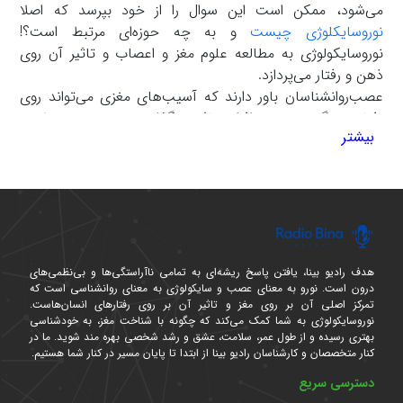
می‌شود، ممکن است این سوال را از خود بپرسد که اصلا
نوروسایکلوژی چیست
و به چه حوزه‌ای مرتبط است؟!
نوروسایکولوژی به مطالعه علوم مغز و اعصاب و تاثیر آن روی
ذهن و رفتار می‌پردازد.
عصب‌روانشناسان باور دارند که آسیب‌های مغزی می‌تواند روی
رفتار زندگی روزمره افراد تاثیر بگذارد. به صورت خلاصه
بیشتر
علم
Neuropsychology نشان می‌دهد که هر نوع ضربه یا
آسیبی که به مغز وارد شود می‌تواند روی فرآیندهای شناختی و
رفتاری، روابط اجتماعی و ارتباط‌گیری با دیگران، حرکتی و فیزیک
بدن و بعد عاطفی را تحت تاثیر قرار دهد.
حالا که در یک نگاه و به صورت اجمالی با این علم آشنا شدید،
پیشنهاد می‌کنیم از
پادکست های نوروسایکولوژی
رادیو بینا که
به صورت هفتگی منتشر و در اختیار شنوندگان عزیز قرار داده
هدف رادیو بینا، یافتن پاسخ ریشه‌ای به تمامی ناآراستگی‌ها و بی‌نظمی‌های
درون است. نورو به معنای عصب و سایکولوژی به معنای روانشناسی است که
می‌شود، بهره ببرید. این پادکست‌ها می‌توانند کمک کنند تا دلیل
تمرکز اصلی آن بر روی مغز و تاثیر آن بر روی رفتارهای انسان‌هاست.
برخی از رفتارها و تغییرات بدنی خود را راحت‌تر درک کنید و در
نوروسایکولوژی به شما کمک می‌کند که چگونه با شناخت مغز، به خودشناسی
آن صورت به دنبال راه چاره بروید.
بهتری رسیده و از طول عمر، سلامت، عشق و رشد شخصی بهره مند شوید. ما در
کنار متخصصان و کارشناسان رادیو بینا از ابتدا تا پایان مسیر در کنار شما هستیم.
پادکست های نوروسایکولوژی هفتگی طبق تحقیقات گسترده
طراحی و تدوین می‌شود و برای کسانی که علاقه‌مند هستند تا
دسترسی سریع
دلایل برخی حالات و رفتارهای خود را از دیدگاه علمی کشف