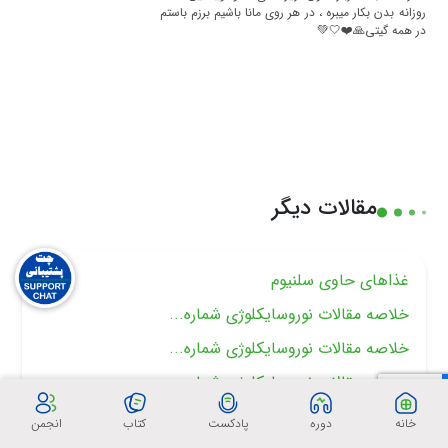
روزانه بدن بکار میبره ، در هر روی مانا باشیم برزم باستم
در همه گیتی🙏❤️🤍💚
مدیر سایت
1402-9-17 09:29:54
مرسی از نظر مثبتتان .پیروز باشید🙏
مقالات دیگر
غذاهای حاوی سلنیوم
خلاصه مقالات نوروسايكلوژى شماره...
خلاصه مقالات نوروسايكلوژى شماره...
خلاصه مقالات نوروسايكلوژى شماره...
خلاصه مقالات نوروسايكلوژى شماره...
خانه
دوره
پادکست
کتاب
انجمن