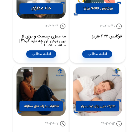
1402-7-13
1402-10-30
فرکانس ۴۳۲ هرتز
مه مغزی چیست و برای از
بین بردن آن چه باید کرد؟! |
مراقب باش |
ادامه مطلب
ادامه مطلب
1402-6-17
1402-7-12