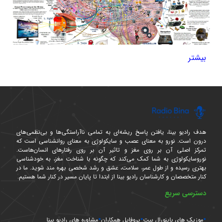
بیشتر
نوروسایکولوژی | انواع رویکردهای
هدف رادیو بینا، یافتن پاسخ ریشه‌ای به تمامی ناآراستگی‌ها و بی‌نظمی‌های
عصب روانشناسی
درون است. نورو به معنای عصب و سایکولوژی به معنای روانشناسی است که
تمرکز اصلی آن بر روی مغز و تاثیر آن بر روی رفتارهای انسان‌هاست.
نوروسایکولوژی علمی بر پایه مطالعه مغز و رفتارهای انسان
نوروسایکولوژی به شما کمک می‌کند که چگونه با شناخت مغز، به خودشناسی
بهتری رسیده و از طول عمر، سلامت، عشق و رشد شخصی بهره مند شوید. ما در
است. این علم نوین که از ترکیب دو کلمه عصب و روانشناسی به
کنار متخصصان و کارشناسان رادیو بینا از ابتدا تا پایان مسیر در کنار شما هستیم.
وجود آمده به تاثیر مغز روی خروجی رفتارهای انسان می‌پردازد.
دسترسی سریع
هر چند که از قدیم افراد متعددی به مطالعه رویکردهای عصب
مغزی و تاثیر بر روان و رفتار انسان علاقه داشته‌اند، اما علم
نوروسایکولوژی علمی نوین است. عصب روانشناختی به ارزیابی
موزیک های باینورال بیت
پروفایل همکاران
مشاوره های رادیو بینا