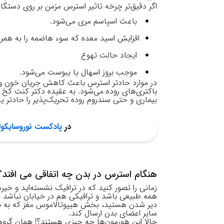
اگر دقیق‌تر چرخه تاثیر استرس مزمن بر روی دستگا
باعث اسپاسم مری می‌شود.
افزایش اسید معده که سوء هاضمه را به همراه
ایجاد حالت تهوع
موجب بروز اسهال یا یبوست می‌شود.
در موارد حادتر استرس باعث کاهش جریان خون و ا
باکتری‌های روده می‌شود. به عقیده دکتر کنت کخ شا
بیماری و حتی سندروم روده تحریک‌پذیر را حادتر ی
در
پادکست نوروسایکول
هنگام استرس در بدن چه اتفاقی می افتد؟
زمانی را تصور کنید که در ترافیک نشسته‌اید و خیر
همه طبیعی باشد و ترافیکی هم در خیابان نباشد تا
دیر شدن هستید، بخش هیپوتالاموس مغز که به برج
سایر اعضای بدن ارسال کند.
حالا این هورمون‌ها چه چیزی هستند؟! همان گروه