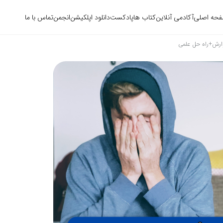
حه اصلی
آکادمی آنلاین
کتاب ها
پادکست
دانلود اپلکیشن
انجمن
تماس با ما
وارش+راه حل علمی