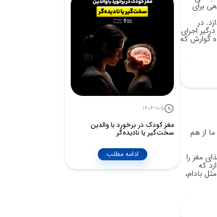
عی برای
د. در
رگیر اجرای
اه گوارش که
1404-10-5
مغز کودک در برخورد با والدین
ا از هم
سخت‌گیر یا نادیده‌گر
ادامه مطلب
ای مغز را
رد که
ثل بادام،