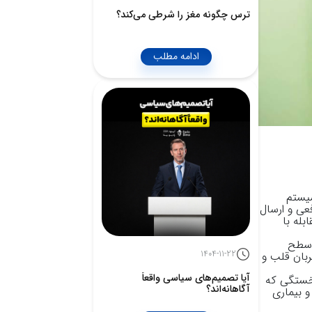
ترس چگونه مغز را شرطی می‌کند؟
ادامه مطلب
سیستم
عی و ارسال
بله با
 سطح
1404-11-22
ربان قلب و
آیا تصمیم‌های سیاسی واقعاً
 خستگی که
آگاهانه‌اند؟
و بیماری