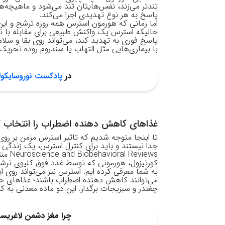
تندتر می‌زند، نفس‌هایتان تند می‌شود و ماهیچه‌
پاسخ به هر نوع تهدیدی اجرا می‌کند.
اما زمانی که هورمون استرس همه روزه ترشح و این 
حالیکه استرس یک واکنش طبیعی برای مقابله با ت
پاسخ فوری به تهدید کند، می‌تواند روی بقا و سلا
با بیماری‌هایی مثل التهاب یا سندروم روده تحریک‌پ
در
پادکست نوروسایکول
غذاهای کاهش دهنده اضطراب را انتخاب ک
تا اینجا متوجه شدیم که تاثیر استرس مزمن بر رو
جدا نیستند و باید برای کنترل استرس، یک زندگی آرام را
Neuroscience and Biobehavioral Reviews
منت
کورتیزول، هورمونی که توسط غدد فوق کلیوی ترشح 
به شما معرفی کرده ایم. استرس نیز می‌تواند روی ای
می‌توانند کاهش دهنده اضطراب باشند؛ غذاهای حا
چغندر و سبزیجات برگدار. این دو ماده معدنی به
چرا مغز دشمن لاغری