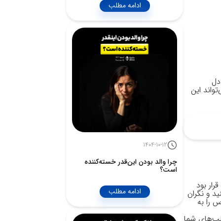
ادامه مطلب
دل
تواند این
1404-10-12
چرا والد بودن این‌قدر خسته‌کننده
است؟
رار بود
ادامه مطلب
د و نگران
 را به
لب‌های شما