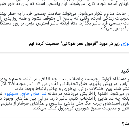
هایتان آماده انجام کاری می‌شوند. این پاسخی است که بدن به طور طبی
حالت مداوم تکرار می‌شود، می‌تواند سلامت جسمی فرد را به خطر بینداز
جربیات زندگی است، وقتی که پاسخ آن متوقف نشود و همه روز بدن را د
مت جسمی فرد تاثیر بگذارد. مثلا اینکه تاثیر استرس مزمن بر روی دستگ
ذیر بروز می‌کند.
وژی
زیر در مورد "فرمول عمر طولانی" صحبت کرده ایم
نید
ی دستگاه گوارش چیست و اصلا در بدن چه اتفاقی می‌افتد. جسم و روح م
 در پیش بگیریم. طبق تحقیقاتی که در می 2017 در مجله
journal
شر شد، بین اختلالات روانی، پرخوری و چاقی ارتباط وجود دارد.
می‌شود، اشتها را افزایش می‌دهد؛ در مقاله
غذا های حاوی سلینیوم
غذ
نکه چه غذاهایی را انتخاب کنیم، تاثیر دارد. در این بین غذاهای وجود دا
وی اسیدهای چرب امگا مثل ماهی سالمون و غذاهای سرشار از منیزیم م
 کنترل و مدیریت سطح هورمون کورتیزول کمک می‌کنند.
ست؟